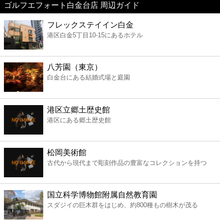
ゴルフエフォート白金台店 周辺ガイド
美容
フレックステイイン白金
港区白金5丁目10-15にあるホテル
コンビニ
薬局
八芳園（東京）
白金台にある結婚式場と庭園
スーパー
港区立郷土歴史館
エンタメ
港区にある郷土歴史館
レジャー
松岡美術館
古代から現代まで彫刻作品の豊富なコレクションを持つ
書店
国立科学博物館附属自然教育園
ファミレス
スダジイの巨木群をはじめ、約800種もの樹木が茂る