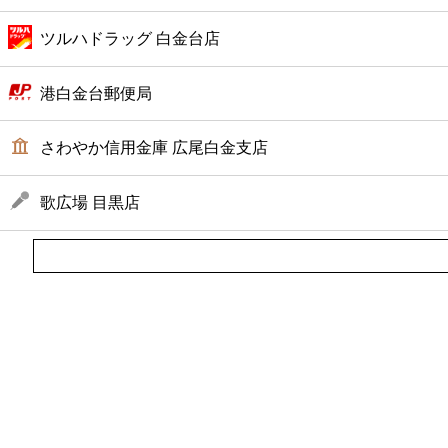
ツルハドラッグ 白金台店
港白金台郵便局
さわやか信用金庫 広尾白金支店
歌広場 目黒店