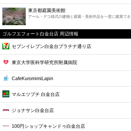
ファーストフード
東京都庭園美術館
アール・デコ様式の建物と庭園・美術作品を一度に鑑賞でき
カフェ
ゴルフエフォート白金台店 周辺情報
ショッピング
セブンイレブン白金台プラチナ通り店
銀行
東京大学医科学研究所附属病院
公共
CafeKuromimiLapin
病院
マルエツプチ 白金台店
ホテル
ジョナサン白金台店
100円ショップキャンドゥ白金台店