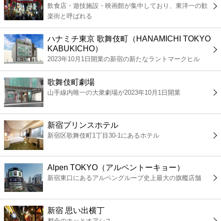
飲食店・遊技施設・映画館が集中しており、東洋一の歓
コンビニ
楽街と呼ばれる
薬局
ハナミチ東京 歌舞伎町（HANAMICHI TOKYO
KABUKICHO）
2023年10月1日開業の新宿の新たなラントマークヒル
スーパー
歌舞伎町劇場
エンタメ
山手線内唯一の大衆劇場が2023年10月1日開業
レジャー
新宿プリンスホテル
新宿区歌舞伎町1丁目30-1にあるホテル
書店
Alpen TOKYO（アルペントーキョー）
ファミレス
新宿東口にあるアルペングループ史上最大の旗艦店舗
ファーストフード
新宿 思い出横丁
都会のホッとオアシス