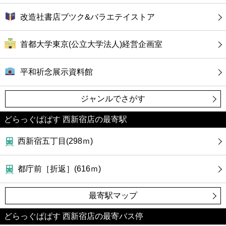
改造社書店ブツク&バラエテイストア
首都大学東京(公立大学法人)経営企画室
平和祈念展示資料館
ジャンルでさがす
どらっぐぱぱす 西新宿店の最寄駅
西新宿五丁目(298ｍ)
都庁前［折返］(616ｍ)
最寄駅マップ
どらっぐぱぱす 西新宿店の最寄バス停