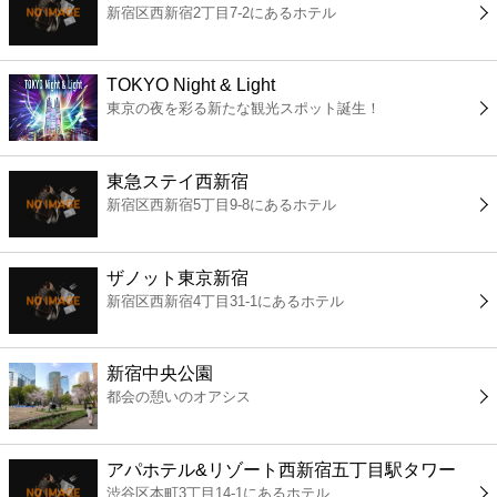
新宿区西新宿2丁目7-2にあるホテル
コンビニ
薬局
TOKYO Night & Light
東京の夜を彩る新たな観光スポット誕生！
スーパー
東急ステイ西新宿
エンタメ
新宿区西新宿5丁目9-8にあるホテル
レジャー
ザノット東京新宿
新宿区西新宿4丁目31-1にあるホテル
書店
新宿中央公園
ファミレス
都会の憩いのオアシス
ファーストフード
アパホテル&リゾート西新宿五丁目駅タワー
渋谷区本町3丁目14-1にあるホテル