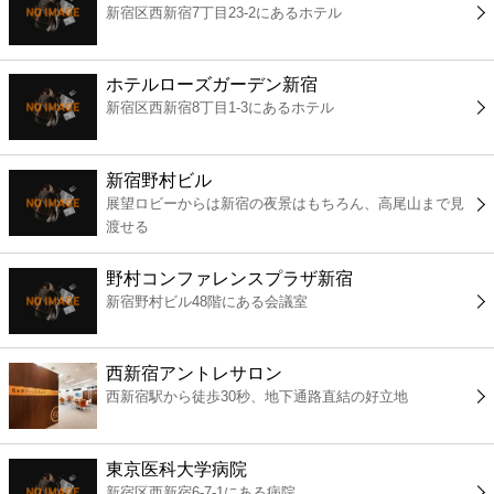
新宿区西新宿7丁目23-2にあるホテル
コンビニ
薬局
ホテルローズガーデン新宿
新宿区西新宿8丁目1-3にあるホテル
スーパー
新宿野村ビル
エンタメ
展望ロビーからは新宿の夜景はもちろん、高尾山まで見
渡せる
レジャー
野村コンファレンスプラザ新宿
新宿野村ビル48階にある会議室
書店
西新宿アントレサロン
ファミレス
西新宿駅から徒歩30秒、地下通路直結の好立地
ファーストフード
東京医科大学病院
新宿区西新宿6-7-1にある病院