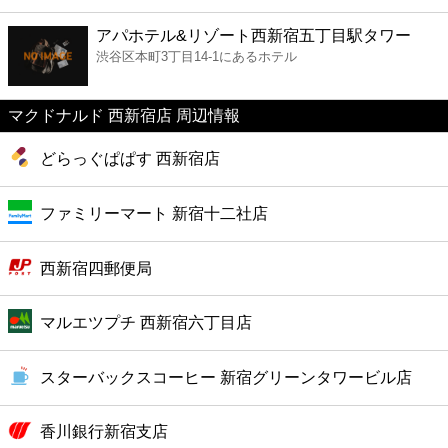
ファーストフード
アパホテル&リゾート西新宿五丁目駅タワー
渋谷区本町3丁目14-1にあるホテル
カフェ
マクドナルド 西新宿店 周辺情報
ショッピング
どらっぐぱぱす 西新宿店
銀行
ファミリーマート 新宿十二社店
公共
西新宿四郵便局
病院
マルエツプチ 西新宿六丁目店
ホテル
スターバックスコーヒー 新宿グリーンタワービル店
香川銀行新宿支店