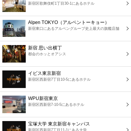
新宿区歌舞伎町1丁目30-1にあるホテル
コンビニ
薬局
Alpen TOKYO（アルペントーキョー）
新宿東口にあるアルペングループ史上最大の旗艦店舗
スーパー
新宿 思い出横丁
エンタメ
都会のホッとオアシス
レジャー
イビス東京新宿
新宿区西新宿7丁目10-5にあるホテル
書店
WPU新宿東京
ファミレス
新宿区西新宿7-10-5にあるホテル
ファーストフード
宝塚大学 東京新宿キャンパス
新宿区西新宿7丁目11-1にある大学