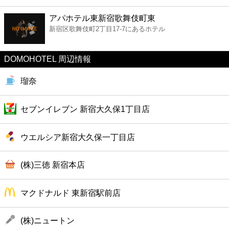
ファーストフード
アパホテル東新宿歌舞伎町東
新宿区歌舞伎町2丁目17-7にあるホテル
カフェ
DOMOHOTEL 周辺情報
ショッピング
瑠奈
銀行
セブンイレブン 新宿大久保1丁目店
公共
ウエルシア新宿大久保一丁目店
病院
(株)三徳 新宿本店
ホテル
マクドナルド 東新宿駅前店
(株)ニュートン