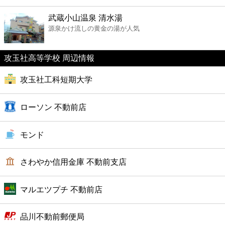
ファーストフード
武蔵小山温泉 清水湯
源泉かけ流しの黄金の湯が人気
カフェ
攻玉社高等学校 周辺情報
ショッピング
攻玉社工科短期大学
銀行
ローソン 不動前店
公共
モンド
病院
さわやか信用金庫 不動前支店
ホテル
マルエツプチ 不動前店
品川不動前郵便局