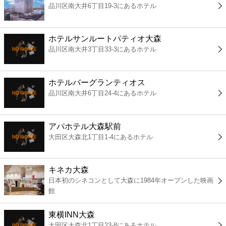
品川区南大井6丁目19-3にあるホテル
コンビニ
薬局
ホテルサンルートパティオ大森
品川区南大井3丁目33-3にあるホテル
スーパー
ホテルバーグランティオス
エンタメ
品川区南大井6丁目24-4にあるホテル
レジャー
アパホテル大森駅前
大田区大森北1丁目1-4にあるホテル
書店
キネカ大森
ファミレス
日本初のシネコンとして大森に1984年オープンした映画
館
ファーストフード
東横INN大森
大田区大森北1丁目23-8にあるホテル