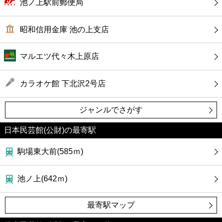
池ノ上駅前郵便局
昭和信用金庫 池の上支店
マルエツ代々木上原店
カラオケ館 下北沢2号店
ジャンルでさがす
日本民芸館(公財)の最寄駅
駒場東大前(585ｍ)
池ノ上(642ｍ)
最寄駅マップ