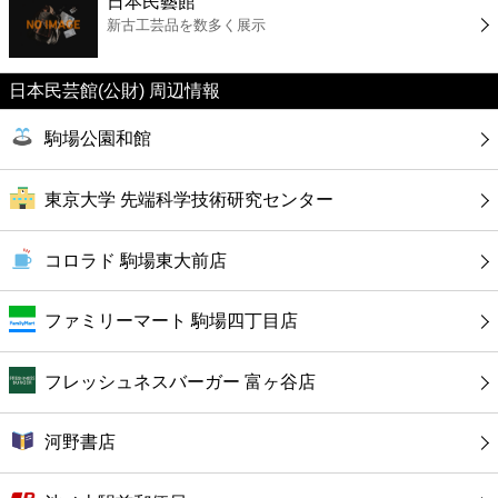
日本民藝館
カフェ
新古工芸品を数多く展示
ショッピング
日本民芸館(公財) 周辺情報
銀行
駒場公園和館
公共
東京大学 先端科学技術研究センター
病院
コロラド 駒場東大前店
ホテル
ファミリーマート 駒場四丁目店
フレッシュネスバーガー 富ヶ谷店
河野書店