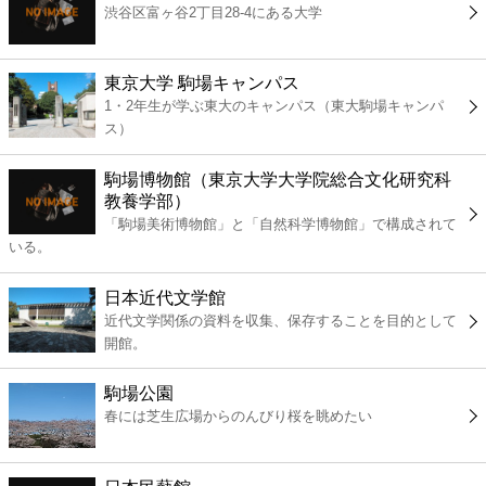
渋谷区富ヶ谷2丁目28-4にある大学
コンビニ
薬局
東京大学 駒場キャンパス
1・2年生が学ぶ東大のキャンパス（東大駒場キャンパ
ス）
スーパー
駒場博物館（東京大学大学院総合文化研究科
エンタメ
教養学部）
「駒場美術博物館」と「自然科学博物館」で構成されて
いる。
レジャー
日本近代文学館
書店
近代文学関係の資料を収集、保存することを目的として
開館。
ファミレス
駒場公園
春には芝生広場からのんびり桜を眺めたい
ファーストフード