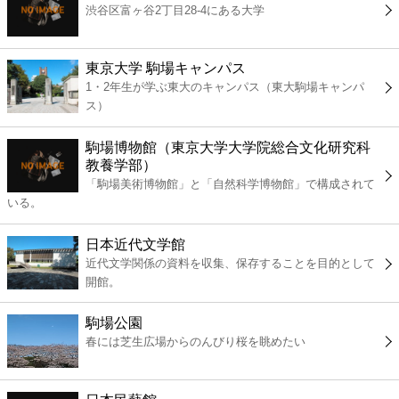
渋谷区富ヶ谷2丁目28-4にある大学
コンビニ
薬局
東京大学 駒場キャンパス
1・2年生が学ぶ東大のキャンパス（東大駒場キャンパ
ス）
スーパー
駒場博物館（東京大学大学院総合文化研究科
エンタメ
教養学部）
「駒場美術博物館」と「自然科学博物館」で構成されて
いる。
レジャー
日本近代文学館
書店
近代文学関係の資料を収集、保存することを目的として
開館。
ファミレス
駒場公園
春には芝生広場からのんびり桜を眺めたい
ファーストフード