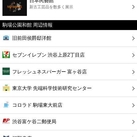
日本民藝館
カフェ
新古工芸品を数多く展示
ショッピング
駒場公園和館 周辺情報
銀行
旧前田侯爵邸洋館
公共
セブンイレブン 渋谷上原2丁目店
病院
フレッシュネスバーガー 富ヶ谷店
ホテル
東京大学 先端科学技術研究センター
コロラド 駒場東大前店
渋谷富ケ谷二郵便局