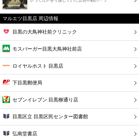
かつて江戸を守護していた五色不動の一つ
カフェ
ショッピング
マルエツ目黒店 周辺情報
目黒の大鳥神社前クリニック
銀行
モスバーガー目黒大鳥神社前店
公共
ロイヤルホスト 目黒店
病院
下目黒郵便局
ホテル
セブンイレブン 目黒柳通り店
目黒区立 目黒区民センター図書館
弘南堂書店