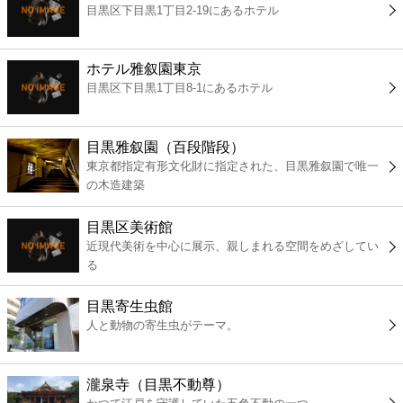
目黒区下目黒1丁目2-19にあるホテル
コンビニ
薬局
ホテル雅叙園東京
目黒区下目黒1丁目8-1にあるホテル
スーパー
目黒雅叙園（百段階段）
エンタメ
東京都指定有形文化財に指定された、目黒雅叙園で唯一
の木造建築
レジャー
目黒区美術館
近現代美術を中心に展示、親しまれる空間をめざしてい
書店
る
目黒寄生虫館
ファミレス
人と動物の寄生虫がテーマ。
ファーストフード
瀧泉寺（目黒不動尊）