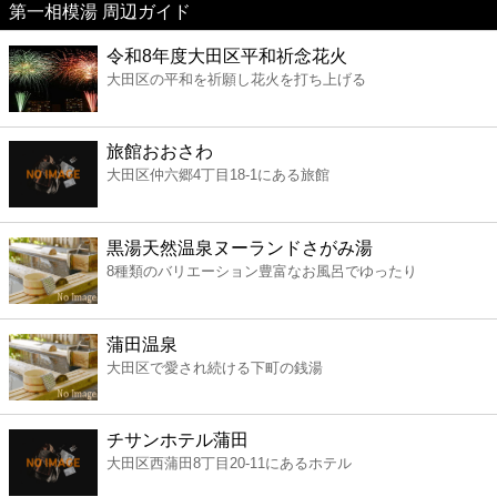
第一相模湯 周辺ガイド
美容
令和8年度大田区平和祈念花火
大田区の平和を祈願し花火を打ち上げる
コンビニ
薬局
旅館おおさわ
大田区仲六郷4丁目18-1にある旅館
スーパー
黒湯天然温泉ヌーランドさがみ湯
エンタメ
8種類のバリエーション豊富なお風呂でゆったり
レジャー
蒲田温泉
大田区で愛され続ける下町の銭湯
書店
チサンホテル蒲田
ファミレス
大田区西蒲田8丁目20-11にあるホテル