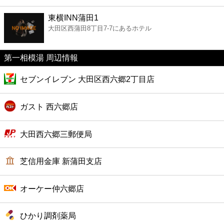
ファーストフード
東横INN蒲田1
大田区西蒲田8丁目7-7にあるホテル
カフェ
第一相模湯 周辺情報
ショッピング
セブンイレブン 大田区西六郷2丁目店
銀行
ガスト 西六郷店
公共
大田西六郷三郵便局
病院
芝信用金庫 新蒲田支店
ホテル
オーケー仲六郷店
ひかり調剤薬局