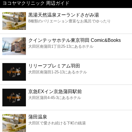
ヨコヤマクリニック 周辺ガイド
美容
黒湯天然温泉ヌーランドさがみ湯
8種類のバリエーション豊富なお風呂でゆったり
コンビニ
薬局
クインテッサホテル東京羽田 Comic&Books
大田区南蒲田1丁目25-13にあるホテル
スーパー
リリーフプレミアム羽田
エンタメ
大田区南蒲田1-25-13にあるホテル
レジャー
京急EXイン京急蒲田駅前
大田区蒲田4-45-3にあるホテル
書店
蒲田温泉
ファミレス
大田区で愛され続ける下町の銭湯