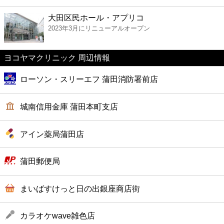
ファーストフード
大田区民ホール・アプリコ
2023年3月にリニューアルオープン
カフェ
ヨコヤマクリニック 周辺情報
ショッピング
ローソン・スリーエフ 蒲田消防署前店
銀行
城南信用金庫 蒲田本町支店
公共
アイン薬局蒲田店
病院
蒲田郵便局
ホテル
まいばすけっと日の出銀座商店街
カラオケwave雑色店