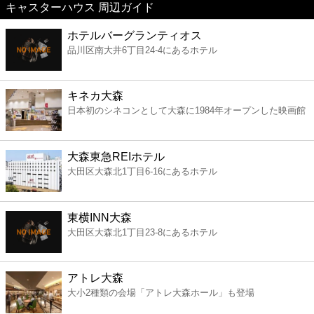
キャスターハウス 周辺ガイド
美容
ホテルバーグランティオス
品川区南大井6丁目24-4にあるホテル
コンビニ
薬局
キネカ大森
日本初のシネコンとして大森に1984年オープンした映画館
スーパー
大森東急REIホテル
エンタメ
大田区大森北1丁目6-16にあるホテル
レジャー
東横INN大森
大田区大森北1丁目23-8にあるホテル
書店
アトレ大森
ファミレス
大小2種類の会場「アトレ大森ホール」も登場