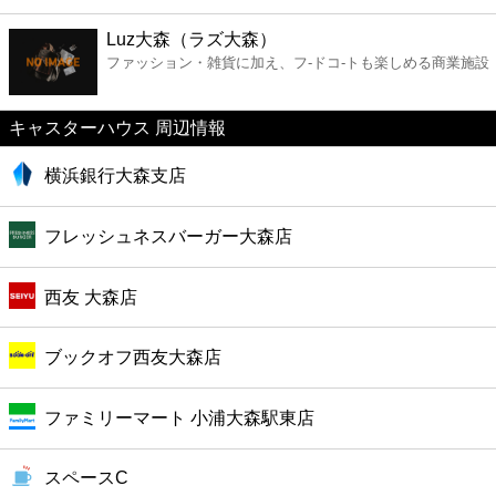
ファーストフード
Luz大森（ラズ大森）
ファッション・雑貨に加え、フ-ドコ-トも楽しめる商業施設
カフェ
キャスターハウス 周辺情報
ショッピング
横浜銀行大森支店
銀行
フレッシュネスバーガー大森店
公共
西友 大森店
病院
ブックオフ西友大森店
ホテル
ファミリーマート 小浦大森駅東店
スペースC