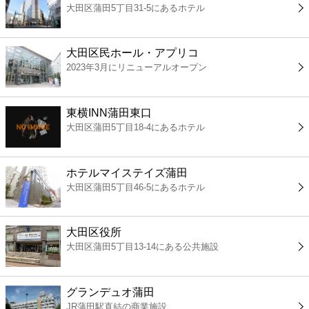
大田区蒲田5丁目31-5にあるホテル
コンビニ
薬局
大田区民ホール・アプリコ
2023年3月にリニューアルオープン
スーパー
東横INN蒲田東口
エンタメ
大田区蒲田5丁目18-4にあるホテル
レジャー
ホテルマイステイズ蒲田
大田区蒲田5丁目46-5にあるホテル
書店
大田区役所
ファミレス
大田区蒲田5丁目13-14にある公共施設
ファーストフード
グランデュオ蒲田
JR蒲田駅直結の商業施設