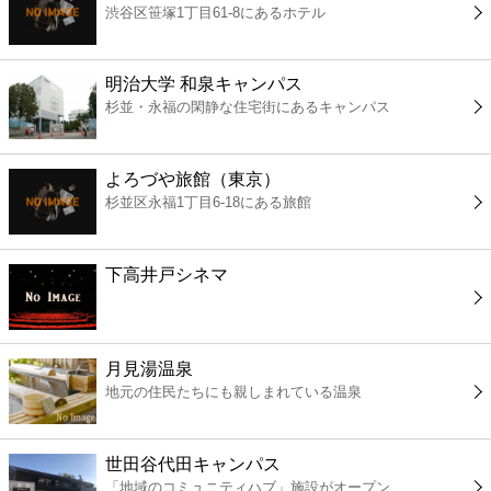
渋谷区笹塚1丁目61-8にあるホテル
コンビニ
薬局
明治大学 和泉キャンパス
杉並・永福の閑静な住宅街にあるキャンパス
スーパー
よろづや旅館（東京）
エンタメ
杉並区永福1丁目6-18にある旅館
レジャー
下高井戸シネマ
書店
月見湯温泉
ファミレス
地元の住民たちにも親しまれている温泉
ファーストフード
世田谷代田キャンパス
「地域のコミュニティハブ」施設がオープン