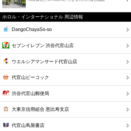
カフェ
ホロル・インターナショナル 周辺情報
ショッピング
DangoChayaSo‐so
銀行
セブンイレブン 渋谷代官山店
公共
ウエルシアマンサード代官山店
病院
代官山ピーコック
ホテル
渋谷代官山郵便局
大東京信用組合 恵比寿支店
代官山蔦屋書店