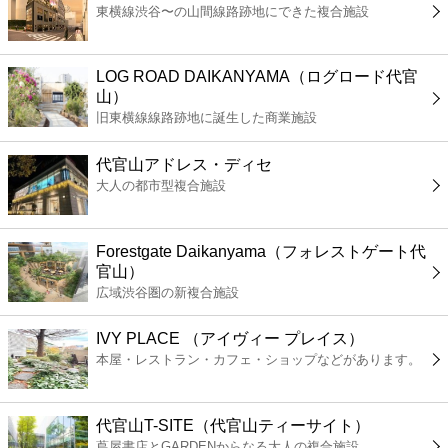
東横線渋谷〜の山間線路跡地にできた複合施設
コンビニ
薬局
LOG ROAD DAIKANYAMA（ログロード代官
山）
旧東横線線路跡地に誕生した商業施設
スーパー
代官山アドレス・ディセ
エンタメ
大人の都市型複合施設
レジャー
Forestgate Daikanyama（フォレストゲート代
官山）
書店
広域渋谷圏の新複合施設
IVY PLACE （アイヴィー プレイス）
ファミレス
本屋・レストラン・カフェ・ショップなどがあります。
ファーストフード
代官山T-SITE（代官山ティーサイト）
蔦屋書店とGARDENからなる大人の複合施設