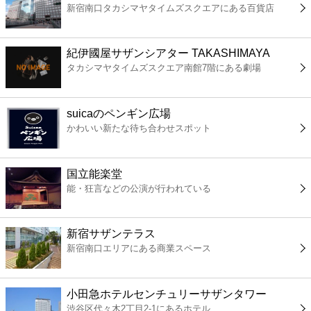
新宿南口タカシマヤタイムズスクエアにある百貨店
コンビニ
薬局
紀伊國屋サザンシアター TAKASHIMAYA
タカシマヤタイムズスクエア南館7階にある劇場
スーパー
suicaのペンギン広場
エンタメ
かわいい新たな待ち合わせスポット
レジャー
国立能楽堂
能・狂言などの公演が行われている
書店
新宿サザンテラス
ファミレス
新宿南口エリアにある商業スペース
ファーストフード
小田急ホテルセンチュリーサザンタワー
渋谷区代々木2丁目2-1にあるホテル