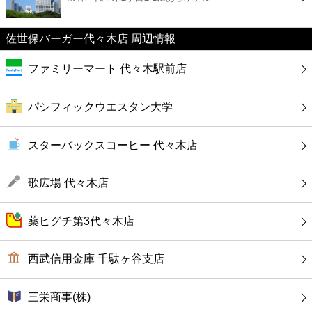
カフェ
佐世保バーガー代々木店 周辺情報
ショッピング
ファミリーマート 代々木駅前店
銀行
パシフィックウエスタン大学
公共
スターバックスコーヒー 代々木店
病院
歌広場 代々木店
ホテル
薬ヒグチ第3代々木店
西武信用金庫 千駄ヶ谷支店
三栄商事(株)