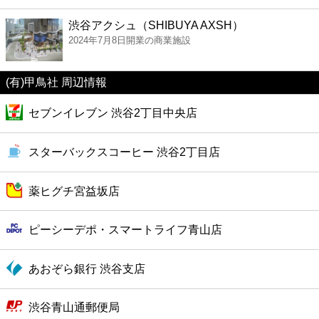
ファーストフード
渋谷アクシュ（SHIBUYA AXSH）
2024年7月8日開業の商業施設
カフェ
(有)甲鳥社 周辺情報
ショッピング
セブンイレブン 渋谷2丁目中央店
銀行
スターバックスコーヒー 渋谷2丁目店
公共
薬ヒグチ宮益坂店
病院
ピーシーデポ・スマートライフ青山店
ホテル
あおぞら銀行 渋谷支店
渋谷青山通郵便局