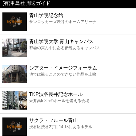
(有)甲鳥社 周辺ガイド
美容
青山学院記念館
サンロッカーズ渋谷のホームアリーナ
コンビニ
薬局
青山学院大学 青山キャンパス
都会の真ん中にある伝統あるキャンパス
スーパー
シアター・イメージフォーラム
エンタメ
他では観ることのできない作品を上映
レジャー
TKP渋谷長井記念ホール
天井高5.3mのホールを備える会場
書店
サクラ・フルール青山
ファミレス
渋谷区渋谷2丁目14-15にあるホテル