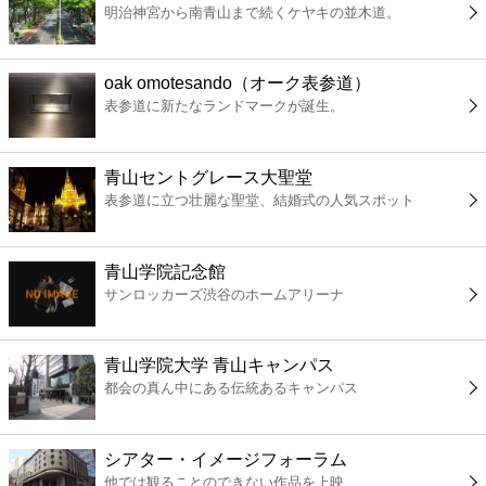
明治神宮から南青山まで続くケヤキの並木道。
コンビニ
薬局
oak omotesando（オーク表参道）
表参道に新たなランドマークが誕生。
スーパー
青山セントグレース大聖堂
エンタメ
表参道に立つ壮麗な聖堂、結婚式の人気スポット
レジャー
青山学院記念館
サンロッカーズ渋谷のホームアリーナ
書店
青山学院大学 青山キャンパス
ファミレス
都会の真ん中にある伝統あるキャンパス
ファーストフード
シアター・イメージフォーラム
他では観ることのできない作品を上映