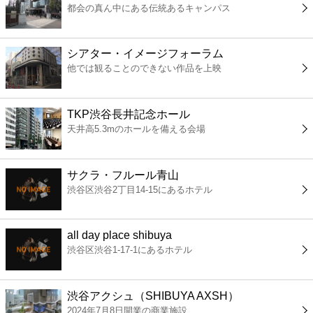
都会の真ん中にある伝統あるキャンパス
コンビニ
薬局
シアター・イメージフォーラム
他では観ることのできない作品を上映
スーパー
TKP渋谷長井記念ホール
エンタメ
天井高5.3mのホールを備える会場
レジャー
サクラ・フルール青山
渋谷区渋谷2丁目14-15にあるホテル
書店
all day place shibuya
ファミレス
渋谷区渋谷1-17-1にあるホテル
ファーストフード
渋谷アクシュ（SHIBUYA AXSH）
2024年7月8日開業の商業施設