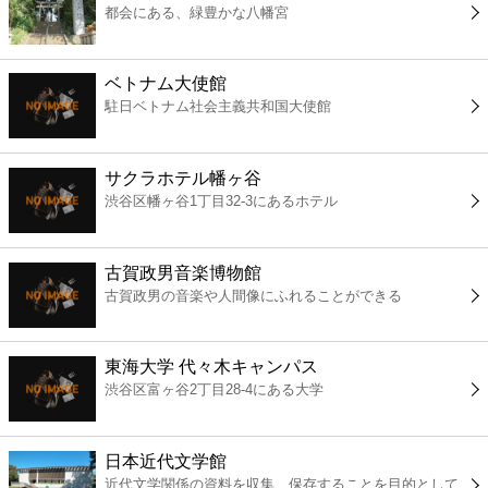
都会にある、緑豊かな八幡宮
コンビニ
薬局
ベトナム大使館
駐日ベトナム社会主義共和国大使館
スーパー
サクラホテル幡ヶ谷
エンタメ
渋谷区幡ヶ谷1丁目32-3にあるホテル
レジャー
古賀政男音楽博物館
古賀政男の音楽や人間像にふれることができる
書店
東海大学 代々木キャンパス
ファミレス
渋谷区富ヶ谷2丁目28-4にある大学
ファーストフード
日本近代文学館
近代文学関係の資料を収集、保存することを目的として