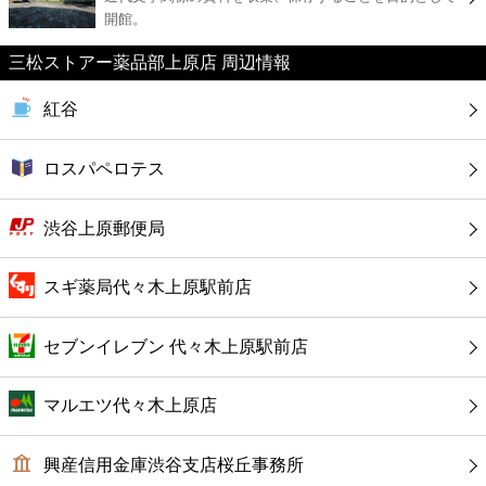
カフェ
開館。
三松ストアー薬品部上原店 周辺情報
ショッピング
紅谷
銀行
ロスパペロテス
公共
渋谷上原郵便局
病院
スギ薬局代々木上原駅前店
ホテル
セブンイレブン 代々木上原駅前店
マルエツ代々木上原店
興産信用金庫渋谷支店桜丘事務所