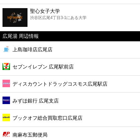
ファーストフード
聖心女子大学
渋谷区広尾4丁目3-1にある大学
カフェ
広尾湯 周辺情報
ショッピング
上島珈琲店広尾店
銀行
セブンイレブン 広尾駅前店
公共
ディスカウントドラッグコスモス広尾駅店
病院
みずほ銀行 広尾支店
ホテル
ブックオフ総合買取窓口広尾店
南麻布五郵便局