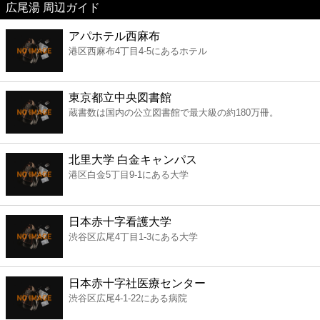
広尾湯 周辺ガイド
美容
アパホテル西麻布
港区西麻布4丁目4-5にあるホテル
コンビニ
薬局
東京都立中央図書館
蔵書数は国内の公立図書館で最大級の約180万冊。
スーパー
北里大学 白金キャンパス
エンタメ
港区白金5丁目9-1にある大学
レジャー
日本赤十字看護大学
渋谷区広尾4丁目1-3にある大学
書店
日本赤十字社医療センター
ファミレス
渋谷区広尾4-1-22にある病院