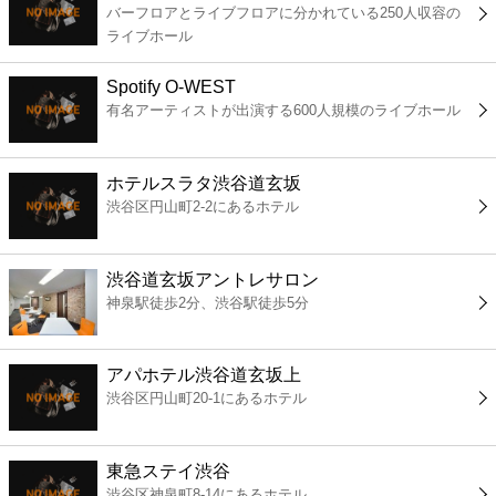
バーフロアとライブフロアに分かれている250人収容の
コンビニ
ライブホール
薬局
Spotify O-WEST
有名アーティストが出演する600人規模のライブホール
スーパー
ホテルスラタ渋谷道玄坂
エンタメ
渋谷区円山町2-2にあるホテル
レジャー
渋谷道玄坂アントレサロン
神泉駅徒歩2分、渋谷駅徒歩5分
書店
アパホテル渋谷道玄坂上
ファミレス
渋谷区円山町20-1にあるホテル
ファーストフード
東急ステイ渋谷
渋谷区神泉町8-14にあるホテル