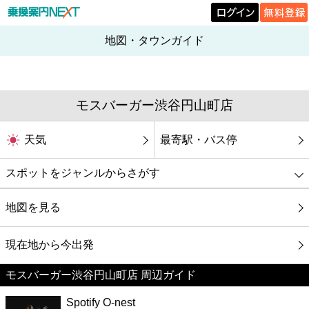
地図・タウンガイド
モスバーガー渋谷円山町店
天気
最寄駅・バス停
スポットをジャンルからさがす
グルメ
地図を見る
映画
現在地から今出発
モスバーガー渋谷円山町店 周辺ガイド
美容
Spotify O-nest