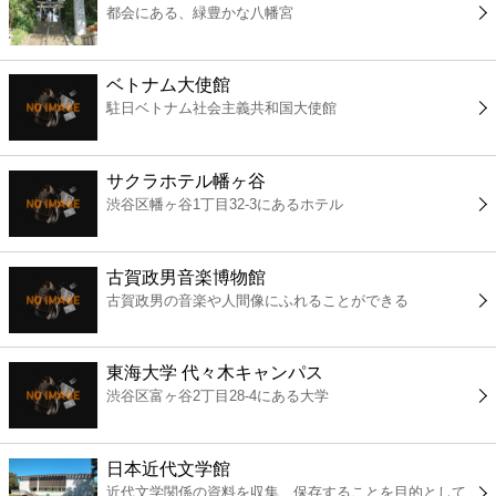
都会にある、緑豊かな八幡宮
コンビニ
薬局
ベトナム大使館
駐日ベトナム社会主義共和国大使館
スーパー
サクラホテル幡ヶ谷
エンタメ
渋谷区幡ヶ谷1丁目32-3にあるホテル
レジャー
古賀政男音楽博物館
古賀政男の音楽や人間像にふれることができる
書店
東海大学 代々木キャンパス
ファミレス
渋谷区富ヶ谷2丁目28-4にある大学
ファーストフード
日本近代文学館
近代文学関係の資料を収集、保存することを目的として