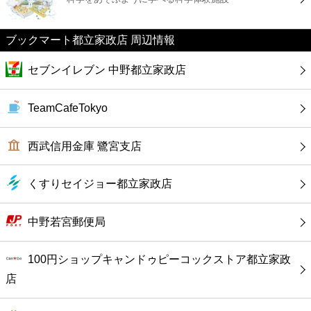
カフェ
ブックマート都立家政店 周辺情報
ショッピング
セブンイレブン 中野都立家政店
銀行
TeamCafeTokyo
公共
西武信用金庫 鷺宮支店
病院
くすりセイジョー都立家政店
ホテル
中野若宮郵便局
100円ショップキャンドゥピーコックストア都立家政
店