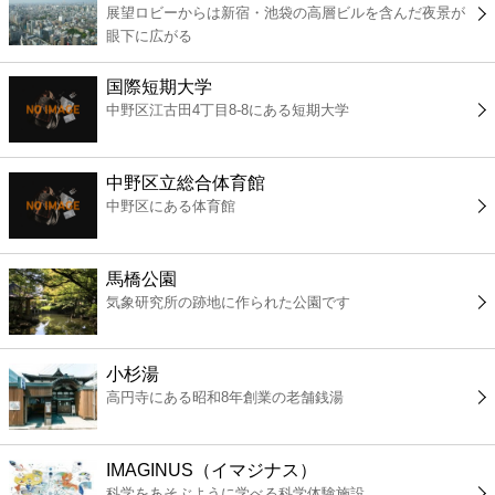
展望ロビーからは新宿・池袋の高層ビルを含んだ夜景が
コンビニ
眼下に広がる
薬局
国際短期大学
中野区江古田4丁目8-8にある短期大学
スーパー
中野区立総合体育館
エンタメ
中野区にある体育館
レジャー
馬橋公園
気象研究所の跡地に作られた公園です
書店
小杉湯
ファミレス
高円寺にある昭和8年創業の老舗銭湯
ファーストフード
IMAGINUS（イマジナス）
科学をあそぶように学べる科学体験施設