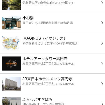
気象研究所の跡地に作られた公園です
コンビニ
薬局
小杉湯
高円寺にある昭和8年創業の老舗銭湯
スーパー
IMAGINUS（イマジナス）
エンタメ
科学をあそぶように学べる科学体験施設
レジャー
ホテルアークタワー高円寺
杉並区高円寺北2丁目4-3にあるホテル
書店
JR東日本ホテルメッツ高円寺
ファミレス
杉並区高円寺北2丁目5-1にあるホテル
ファーストフード
ふらっとすぎはち
2025年4月オープンの公共施設