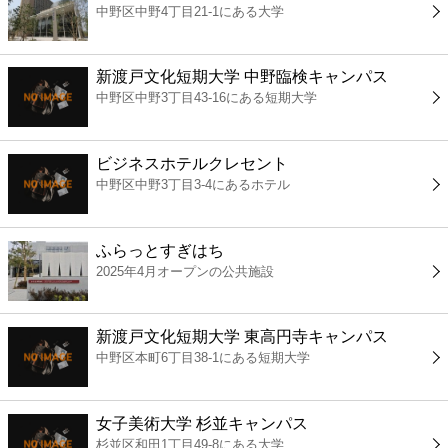
中野区中野4丁目21-1にある大学
コンビニ
薬局
新渡戸文化短期大学 中野臨検キャンパス
中野区中野3丁目43-16にある短期大学
スーパー
ビジネスホテルクレセント
エンタメ
中野区中野3丁目3-4にあるホテル
レジャー
ふらっとすぎはち
2025年4月オープンの公共施設
書店
新渡戸文化短期大学 東高円寺キャンパス
ファミレス
中野区本町6丁目38-1にある短期大学
ファーストフード
女子美術大学 杉並キャンパス
杉並区和田1丁目49-8にある大学