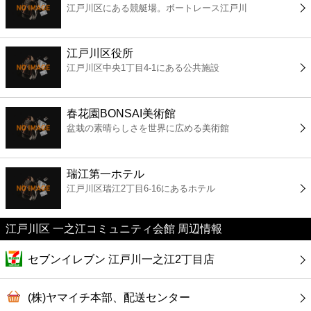
江戸川区にある競艇場。ボートレース江戸川
コンビニ
薬局
江戸川区役所
江戸川区中央1丁目4-1にある公共施設
スーパー
春花園BONSAI美術館
エンタメ
盆栽の素晴らしさを世界に広める美術館
レジャー
瑞江第一ホテル
江戸川区瑞江2丁目6-16にあるホテル
書店
江戸川区 一之江コミュニティ会館 周辺情報
ファミレス
セブンイレブン 江戸川一之江2丁目店
ファーストフード
(株)ヤマイチ本部、配送センター