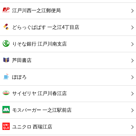
カフェ
江戸川西一之江郵便局
ショッピング
どらっぐぱぱす 一之江4丁目店
銀行
りそな銀行 江戸川南支店
公共
芦田書店
病院
ぽぽろ
ホテル
サイゼリヤ 江戸川春江店
モスバーガー 一之江駅前店
ユニクロ 西瑞江店