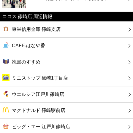
カフェ
ココス 篠崎店 周辺情報
ショッピング
東栄信用金庫 篠崎支店
銀行
CAFE.はなや香
公共
読書のすすめ
病院
ミニストップ 篠崎1丁目店
ホテル
ウエルシア江戸川篠崎店
マクドナルド 篠崎駅前店
ビッグ・エー 江戸川篠崎店