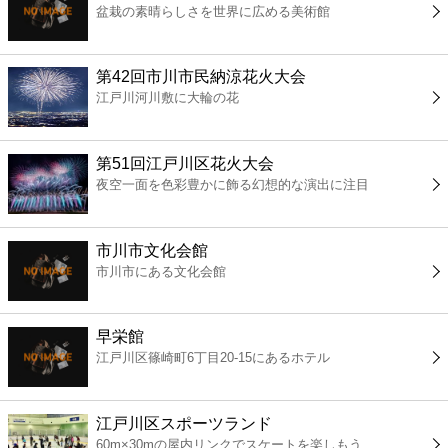
盆栽の素晴らしさを世界に広める美術館
コンビニ
薬局
第42回市川市民納涼花火大会
江戸川河川敷に大輪の花
スーパー
第51回江戸川区花火大会
エンタメ
夜空一面を色彩豊かに飾る幻想的な演出に注目
レジャー
市川市文化会館
市川市にある文化会館
書店
早栄館
ファミレス
江戸川区篠崎町6丁目20-15にあるホテル
ファーストフード
江戸川区スポーツランド
60m×30mの屋内リンクでスケートを楽しもう