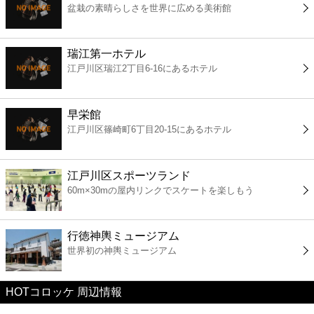
盆栽の素晴らしさを世界に広める美術館
コンビニ
薬局
瑞江第一ホテル
江戸川区瑞江2丁目6-16にあるホテル
スーパー
早栄館
エンタメ
江戸川区篠崎町6丁目20-15にあるホテル
レジャー
江戸川区スポーツランド
60m×30mの屋内リンクでスケートを楽しもう
書店
行徳神輿ミュージアム
ファミレス
世界初の神輿ミュージアム
ファーストフード
HOTコロッケ 周辺情報