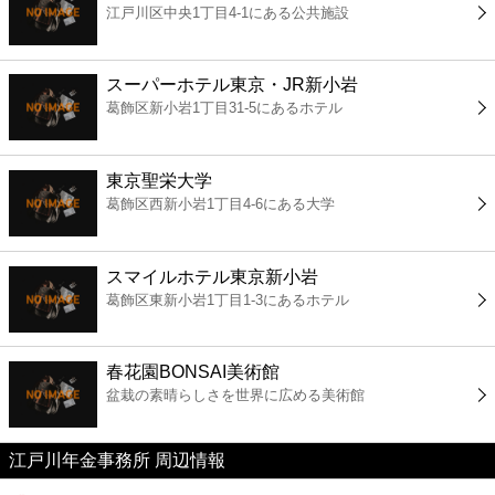
江戸川区中央1丁目4-1にある公共施設
コンビニ
薬局
スーパーホテル東京・JR新小岩
葛飾区新小岩1丁目31-5にあるホテル
スーパー
東京聖栄大学
エンタメ
葛飾区西新小岩1丁目4-6にある大学
レジャー
スマイルホテル東京新小岩
葛飾区東新小岩1丁目1-3にあるホテル
書店
春花園BONSAI美術館
ファミレス
盆栽の素晴らしさを世界に広める美術館
ファーストフード
江戸川年金事務所 周辺情報