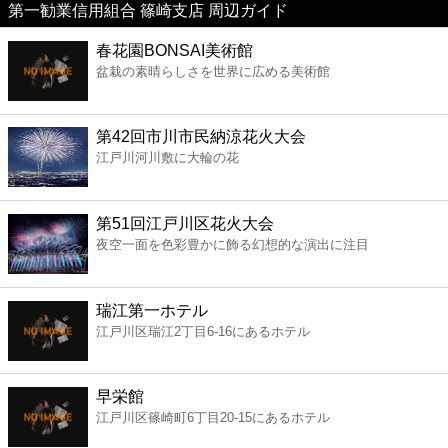
第一勧業信用組合 篠崎支店 周辺ガイド
美容
春花園BONSAI美術館
盆栽の素晴らしさを世界に広める美術館
コンビニ
薬局
第42回市川市民納涼花火大会
江戸川河川敷に大輪の花
スーパー
第51回江戸川区花火大会
エンタメ
夜空一面を色彩豊かに飾る幻想的な演出に注目
レジャー
瑞江第一ホテル
江戸川区瑞江2丁目6-16にあるホテル
書店
早栄館
ファミレス
江戸川区篠崎町6丁目20-15にあるホテル