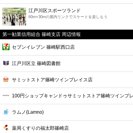
ファーストフード
江戸川区スポーツランド
60m×30mの屋内リンクでスケートを楽しもう
カフェ
第一勧業信用組合 篠崎支店 周辺情報
ショッピング
セブンイレブン 篠崎駅西口店
銀行
江戸川区立 篠崎図書館
公共
サミットストア篠崎ツインプレイス店
病院
100円ショップキャンドゥサミットストア篠崎ツインプ
ホテル
ラムノ(Lamno)
薬局くすりの福太郎篠崎店