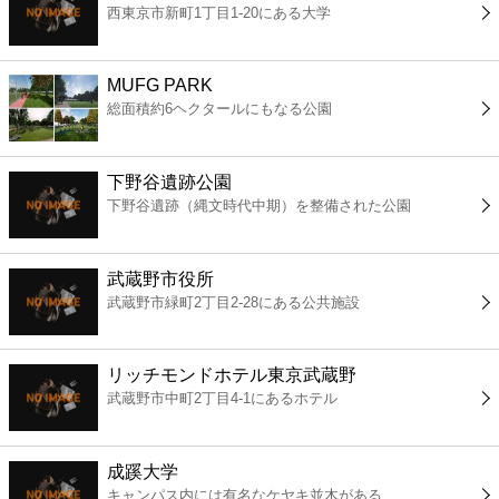
西東京市新町1丁目1-20にある大学
コンビニ
薬局
MUFG PARK
総面積約6ヘクタールにもなる公園
スーパー
下野谷遺跡公園
エンタメ
下野谷遺跡（縄文時代中期）を整備された公園
レジャー
武蔵野市役所
武蔵野市緑町2丁目2-28にある公共施設
書店
リッチモンドホテル東京武蔵野
ファミレス
武蔵野市中町2丁目4-1にあるホテル
ファーストフード
成蹊大学
キャンパス内には有名なケヤキ並木がある