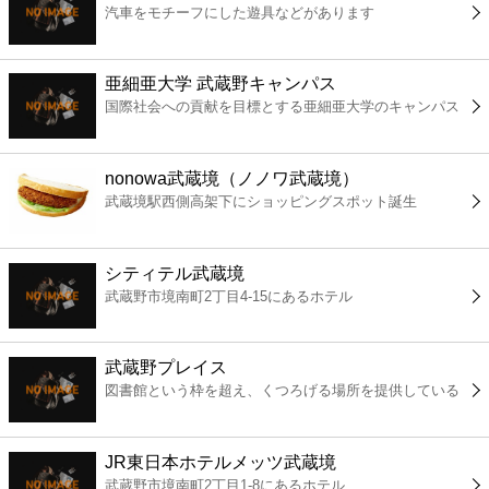
汽車をモチーフにした遊具などがあります
コンビニ
薬局
亜細亜大学 武蔵野キャンパス
国際社会への貢献を目標とする亜細亜大学のキャンパス
スーパー
nonowa武蔵境（ノノワ武蔵境）
エンタメ
武蔵境駅西側高架下にショッピングスポット誕生
レジャー
シティテル武蔵境
武蔵野市境南町2丁目4-15にあるホテル
書店
武蔵野プレイス
ファミレス
図書館という枠を超え、くつろげる場所を提供している
ファーストフード
JR東日本ホテルメッツ武蔵境
武蔵野市境南町2丁目1-8にあるホテル