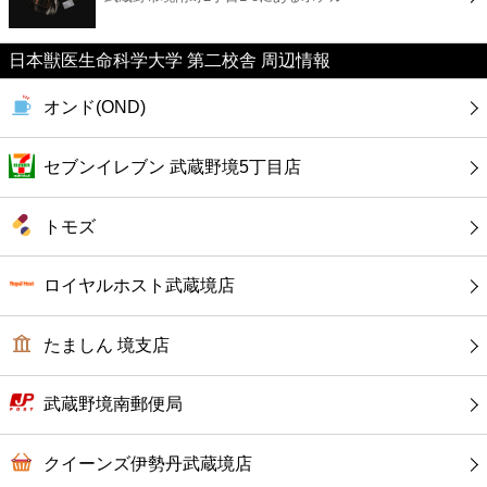
カフェ
日本獣医生命科学大学 第二校舎 周辺情報
ショッピング
オンド(OND)
銀行
セブンイレブン 武蔵野境5丁目店
公共
トモズ
病院
ロイヤルホスト武蔵境店
ホテル
たましん 境支店
武蔵野境南郵便局
クイーンズ伊勢丹武蔵境店