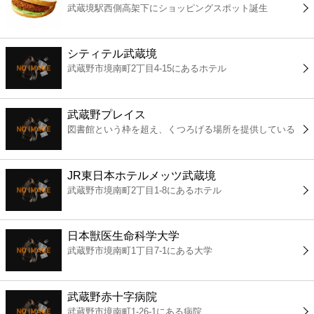
武蔵境駅西側高架下にショッピングスポット誕生
コンビニ
薬局
シティテル武蔵境
武蔵野市境南町2丁目4-15にあるホテル
スーパー
武蔵野プレイス
エンタメ
図書館という枠を超え、くつろげる場所を提供している
レジャー
JR東日本ホテルメッツ武蔵境
武蔵野市境南町2丁目1-8にあるホテル
書店
日本獣医生命科学大学
ファミレス
武蔵野市境南町1丁目7-1にある大学
ファーストフード
武蔵野赤十字病院
武蔵野市境南町1-26-1にある病院