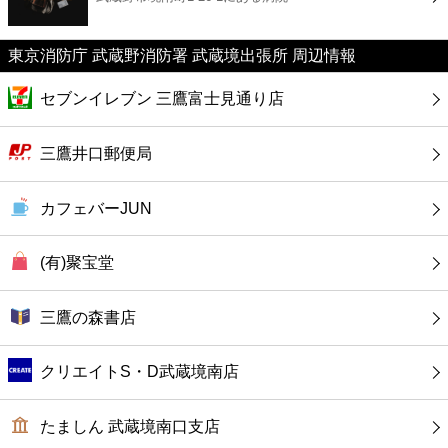
カフェ
東京消防庁 武蔵野消防署 武蔵境出張所 周辺情報
ショッピング
セブンイレブン 三鷹富士見通り店
銀行
三鷹井口郵便局
公共
カフェバーJUN
病院
(有)聚宝堂
ホテル
三鷹の森書店
クリエイトS・D武蔵境南店
たましん 武蔵境南口支店