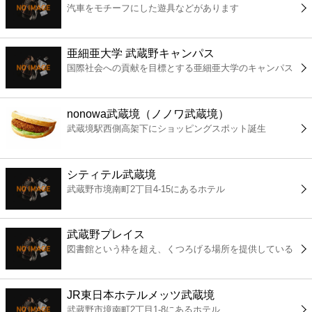
汽車をモチーフにした遊具などがあります
コンビニ
薬局
亜細亜大学 武蔵野キャンパス
国際社会への貢献を目標とする亜細亜大学のキャンパス
スーパー
nonowa武蔵境（ノノワ武蔵境）
エンタメ
武蔵境駅西側高架下にショッピングスポット誕生
レジャー
シティテル武蔵境
武蔵野市境南町2丁目4-15にあるホテル
書店
武蔵野プレイス
ファミレス
図書館という枠を超え、くつろげる場所を提供している
ファーストフード
JR東日本ホテルメッツ武蔵境
武蔵野市境南町2丁目1-8にあるホテル