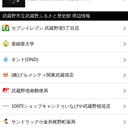
カフェ
武蔵野市立武蔵野ふるさと歴史館 周辺情報
ショッピング
セブンイレブン 武蔵野境5丁目店
銀行
亜細亜大学
公共
オンド(OND)
病院
(株)グルメシティ関東武蔵境店
ホテル
武蔵野境南郵便局
100円ショップキャンドゥいなげや武蔵野桜堤店
サンドラッグ小金井梶野町薬局