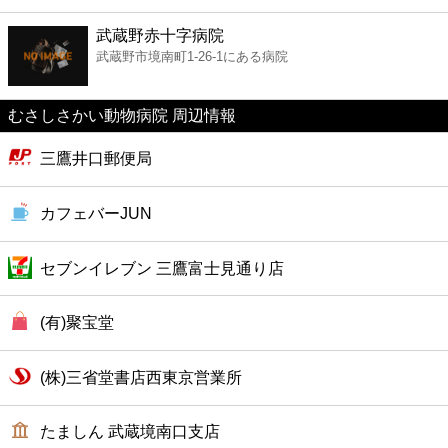
ファーストフード
武蔵野赤十字病院
武蔵野市境南町1-26-1にある病院
カフェ
むさしさかい動物病院 周辺情報
ショッピング
三鷹井口郵便局
銀行
カフェバーJUN
公共
セブンイレブン 三鷹富士見通り店
病院
(有)聚宝堂
ホテル
(株)三省堂書店西東京営業所
たましん 武蔵境南口支店