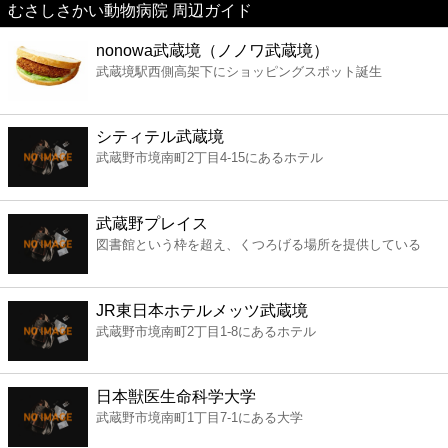
むさしさかい動物病院 周辺ガイド
美容
nonowa武蔵境（ノノワ武蔵境）
武蔵境駅西側高架下にショッピングスポット誕生
コンビニ
薬局
シティテル武蔵境
武蔵野市境南町2丁目4-15にあるホテル
スーパー
武蔵野プレイス
エンタメ
図書館という枠を超え、くつろげる場所を提供している
レジャー
JR東日本ホテルメッツ武蔵境
武蔵野市境南町2丁目1-8にあるホテル
書店
日本獣医生命科学大学
ファミレス
武蔵野市境南町1丁目7-1にある大学