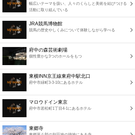
幅広いテーマを扱い、人々のくらしと美術を結びつける
コンビニ
活動に取り組んでいる
薬局
JRA競馬博物館
競馬の歴史やしくみについて体験しながら学べる
スーパー
府中の森芸術劇場
エンタメ
個性豊かな3つのホールをもつ
レジャー
東横INN京王線東府中駅北口
府中市緑町3-3-10にあるホテル
書店
マロウドイン東京
ファミレス
府中市若松町1丁目4-1にあるホテル
ファーストフード
東郷寺
東郷平八郎の別荘地の跡地にある寺