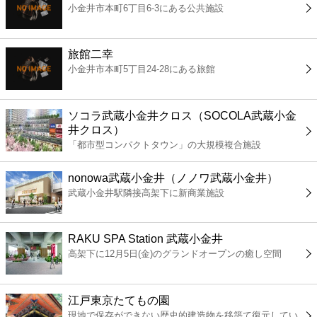
小金井市本町6丁目6-3にある公共施設
コンビニ
薬局
旅館二幸
小金井市本町5丁目24-28にある旅館
スーパー
ソコラ武蔵小金井クロス（SOCOLA武蔵小金
エンタメ
井クロス）
「都市型コンパクトタウン」の大規模複合施設
レジャー
nonowa武蔵小金井（ノノワ武蔵小金井）
武蔵小金井駅隣接高架下に新商業施設
書店
RAKU SPA Station 武蔵小金井
ファミレス
高架下に12月5日(金)のグランドオープンの癒し空間
ファーストフード
江戸東京たてもの園
現地で保存ができない歴史的建造物を移築て復元してい