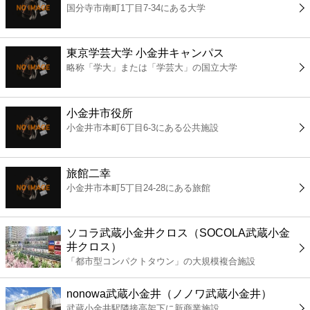
国分寺市南町1丁目7-34にある大学
コンビニ
薬局
東京学芸大学 小金井キャンパス
略称「学大」または「学芸大」の国立大学
スーパー
小金井市役所
エンタメ
小金井市本町6丁目6-3にある公共施設
レジャー
旅館二幸
小金井市本町5丁目24-28にある旅館
書店
ソコラ武蔵小金井クロス（SOCOLA武蔵小金
ファミレス
井クロス）
「都市型コンパクトタウン」の大規模複合施設
ファーストフード
nonowa武蔵小金井（ノノワ武蔵小金井）
武蔵小金井駅隣接高架下に新商業施設