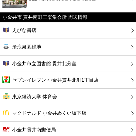
カフェ
小金井市 貫井南町三楽集会所 周辺情報
ショッピング
えびな書店
銀行
滄浪泉園緑地
公共
小金井市立図書館 貫井北分室
病院
セブンイレブン 小金井貫井北町1丁目店
ホテル
東京経済大学 体育会
マクドナルド 小金井ぬくい坂下店
小金井貫井南郵便局