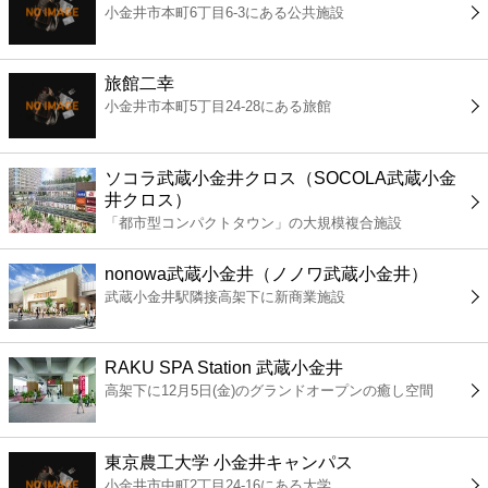
小金井市本町6丁目6-3にある公共施設
コンビニ
薬局
旅館二幸
小金井市本町5丁目24-28にある旅館
スーパー
ソコラ武蔵小金井クロス（SOCOLA武蔵小金
エンタメ
井クロス）
「都市型コンパクトタウン」の大規模複合施設
レジャー
nonowa武蔵小金井（ノノワ武蔵小金井）
武蔵小金井駅隣接高架下に新商業施設
書店
RAKU SPA Station 武蔵小金井
ファミレス
高架下に12月5日(金)のグランドオープンの癒し空間
ファーストフード
東京農工大学 小金井キャンパス
小金井市中町2丁目24-16にある大学