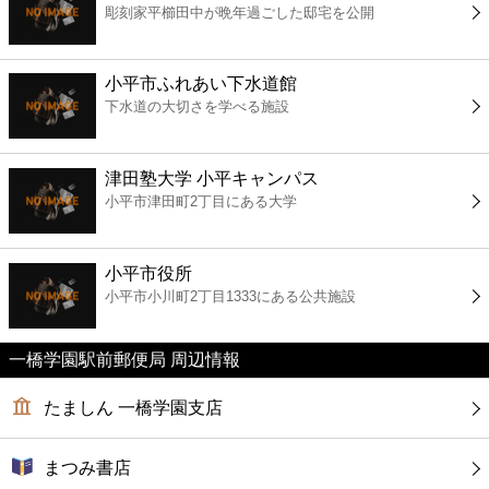
彫刻家平櫛田中が晩年過ごした邸宅を公開
コンビニ
薬局
小平市ふれあい下水道館
下水道の大切さを学べる施設
スーパー
津田塾大学 小平キャンパス
エンタメ
小平市津田町2丁目にある大学
レジャー
小平市役所
小平市小川町2丁目1333にある公共施設
書店
一橋学園駅前郵便局 周辺情報
ファミレス
たましん 一橋学園支店
ファーストフード
まつみ書店