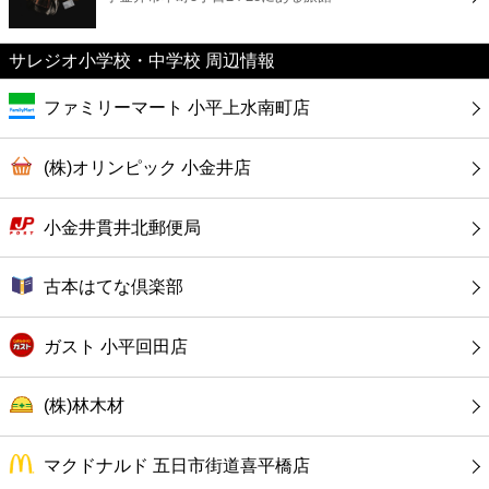
カフェ
サレジオ小学校・中学校 周辺情報
ショッピング
ファミリーマート 小平上水南町店
銀行
(株)オリンピック 小金井店
公共
小金井貫井北郵便局
病院
古本はてな倶楽部
ホテル
ガスト 小平回田店
(株)林木材
マクドナルド 五日市街道喜平橋店