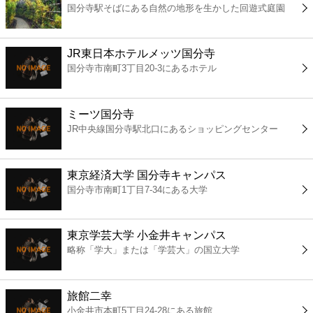
国分寺駅そばにある自然の地形を生かした回遊式庭園
コンビニ
薬局
JR東日本ホテルメッツ国分寺
国分寺市南町3丁目20-3にあるホテル
スーパー
ミーツ国分寺
エンタメ
JR中央線国分寺駅北口にあるショッピングセンター
レジャー
東京経済大学 国分寺キャンパス
国分寺市南町1丁目7-34にある大学
書店
東京学芸大学 小金井キャンパス
ファミレス
略称「学大」または「学芸大」の国立大学
ファーストフード
旅館二幸
小金井市本町5丁目24-28にある旅館