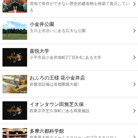
現地で保存ができない歴史的建造物を移築て復元してい
コンビニ
る
薬局
小金井公園
玉川上水沿いにある広大な公園
スーパー
嘉悦大学
エンタメ
小平市花小金井南町2丁目8-4にある大学
レジャー
おふろの王様 花小金井店
岩盤浴設備は首都圏最大級!
書店
イオンタウン田無芝久保
ファミレス
西東京市芝久保町にある商業施設
ファーストフード
多摩六都科学館
世界最大級のドームスクリーンのプラネタリウム