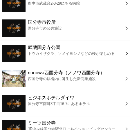
府中市武蔵台2-8-29にある病院
コンビニ
薬局
国分寺市役所
国分寺市の公共施設
スーパー
武蔵国分寺公園
エンタメ
トウカイザクラ、ソメイヨシノなどの桜が楽しめる
レジャー
nonowa西国分寺（ノノワ西国分寺）
西国分寺の駅構内に誕生した新商業施設
書店
ビジネスホテルダイワ
ファミレス
国分寺市南町3丁目16-7にあるホテル
ファーストフード
ミーツ国分寺
JR中央線国分寺駅北口にあるショッピングセンター