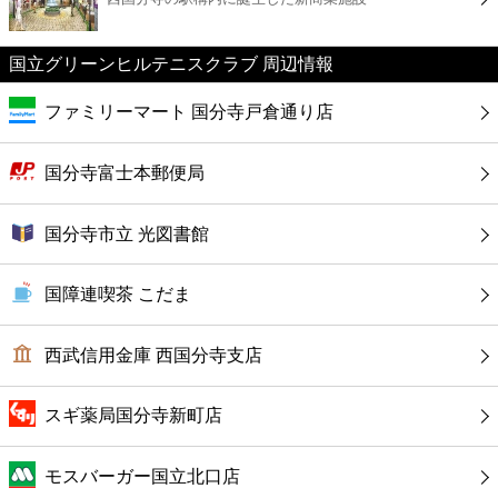
カフェ
国立グリーンヒルテニスクラブ 周辺情報
ショッピング
ファミリーマート 国分寺戸倉通り店
銀行
国分寺富士本郵便局
公共
国分寺市立 光図書館
病院
国障連喫茶 こだま
ホテル
西武信用金庫 西国分寺支店
スギ薬局国分寺新町店
モスバーガー国立北口店