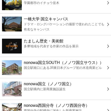
学園都市のイチョウ並木
コンビニ
薬局
一橋大学 国立キャンパス
ドラマ・ロングバケーションの撮影で使われたことでも
有名なキャンパス
スーパー
たましん歴史・美術館
エンタメ
多摩地域を代表する作家の作品を展示
レジャー
nonowa国立SOUTH（ノノワ国立サウス））
国立駅南口にあるJR東日本グループ初の木造商業ビル
書店
nonowa国立（ノノワ国立）
ファミレス
国立駅構内に新商業施設誕生
ファーストフード
nonowa西国分寺（ノノワ西国分寺）
西国分寺の駅構内に誕生した新商業施設