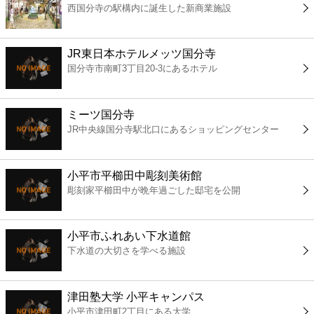
西国分寺の駅構内に誕生した新商業施設
コンビニ
薬局
JR東日本ホテルメッツ国分寺
国分寺市南町3丁目20-3にあるホテル
スーパー
ミーツ国分寺
エンタメ
JR中央線国分寺駅北口にあるショッピングセンター
レジャー
小平市平櫛田中彫刻美術館
彫刻家平櫛田中が晩年過ごした邸宅を公開
書店
小平市ふれあい下水道館
ファミレス
下水道の大切さを学べる施設
ファーストフード
津田塾大学 小平キャンパス
小平市津田町2丁目にある大学