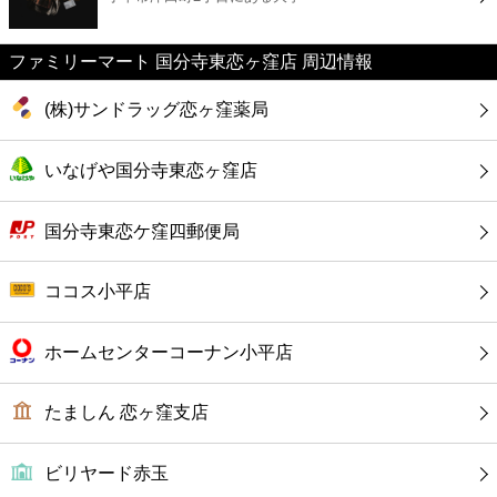
カフェ
ファミリーマート 国分寺東恋ヶ窪店 周辺情報
ショッピング
(株)サンドラッグ恋ヶ窪薬局
銀行
いなげや国分寺東恋ヶ窪店
公共
国分寺東恋ケ窪四郵便局
病院
ココス小平店
ホテル
ホームセンターコーナン小平店
たましん 恋ヶ窪支店
ビリヤード赤玉