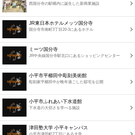
西国分寺の駅構内に誕生した新商業施設
コンビニ
薬局
JR東日本ホテルメッツ国分寺
国分寺市南町3丁目20-3にあるホテル
スーパー
ミーツ国分寺
エンタメ
JR中央線国分寺駅北口にあるショッピングセンター
レジャー
小平市平櫛田中彫刻美術館
彫刻家平櫛田中が晩年過ごした邸宅を公開
書店
小平市ふれあい下水道館
ファミレス
下水道の大切さを学べる施設
ファーストフード
津田塾大学 小平キャンパス
小平市津田町2丁目にある大学